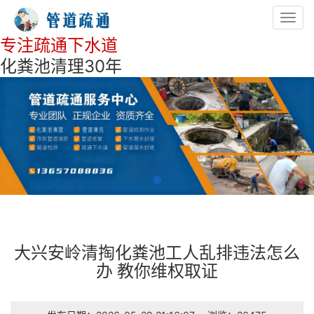
Toggl
navig
专注疏通下水道
化粪池清理30年
大兴安岭清掏化粪池工人乱排违法怎么
办 教你维权取证