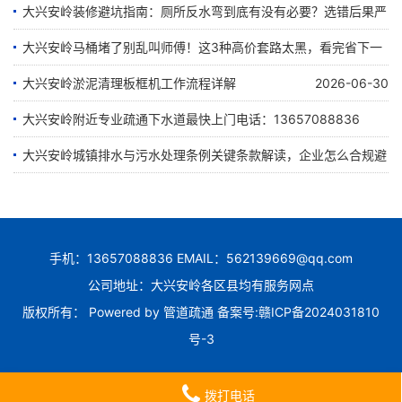
透个底
大兴安岭装修避坑指南：厕所反水弯到底有没有必要？选错后果严
重！
大兴安岭马桶堵了别乱叫师傅！这3种高价套路太黑，看完省下一
2026-07-25
半钱
大兴安岭淤泥清理板框机工作流程详解
2026-06-30
2026-07-21
大兴安岭附近专业疏通下水道最快上门电话：13657088836
2026-07-12
大兴安岭城镇排水与污水处理条例关键条款解读，企业怎么合规避
2026-06-28
罚？
2026-06-22
手机：13657088836 EMAIL：562139669@qq.com
公司地址：大兴安岭各区县均有服务网点
版权所有： Powered by
管道疏通
备案号:
赣ICP备2024031810
号-3
拨打电话