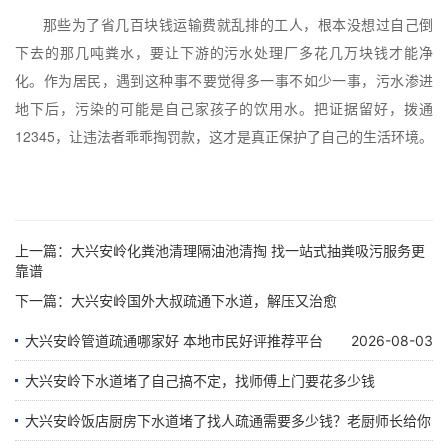
那些为了省几百块钱运输费就乱排的工人，根本没想过自己倒
下去的那几吨粪水，要让下游的污水处理厂多花几万块钱才能净
化。作为居民，遇到这种事不要觉得多一事不如少一事，污水渗进
地下后，污染的可能是自己家孩子的饮用水。把证据留好，拨通
12345，让违法者乖乖掏罚款，这才是真正保护了自己的生活环境。
上一篇：
大兴安岭化粪池清理隔油池清掏 找一站式抽粪吸污服务更
靠谱
下一篇：
大兴安岭国外大叔疏通下水道，解压又治愈
大兴安岭管道疏通哪家好 本地市民好评推荐平台
2026-08-03
大兴安岭下水道堵了自己搞不定，找师傅上门要花多少钱
大兴安岭饭店厨房下水道堵了找人疏通需要多少钱？老厨师长给你
2026-08-02