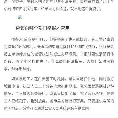
过一个案子，举报人拍了照片但看不清车牌，最后警方调了几十个
小时的监控才找到车，如果当初拍清楚，就不用这么折腾了。
应该向哪个部门举报才管用
很多人 反应是打110，但警察来了也只能协调，真正管这事的
是城管和环保部门。最直接的渠道是拨打12345市民热线，接线员会
把工单转给对应的城管执法队或生态环境局。举报时要说清楚具体
路段、哪个小区的化粪池、什么颜色的清掏车、大概什么时间的
事，越详细越好。
如果发现工人在白天施工时乱排，可以当场拦住他，同时拨打
城管电话，执法人员二十分钟内就能到现场。我邻居就遇到过这种
情况，工人被现场查获后，城管直接扣了车，罚了两万块钱。要是
工人已经跑了，也别放弃，城市里的监控很密集，只要提供准确的
时间地点，城管可以通过公安天网系统追踪车辆去向。