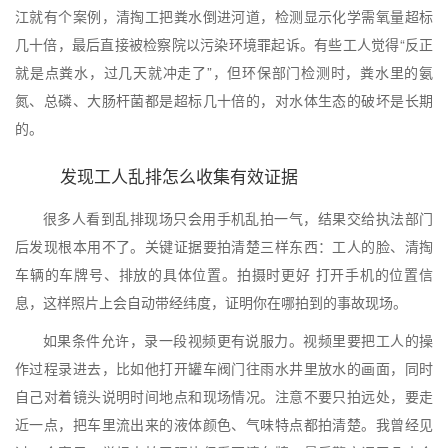
江就有个案例，清掏工把粪水倒进河道，检测显示化学需氧量超标
几十倍，最后直接被检察院以污染环境罪起诉。有些工人觉得“反正
就是点粪水，过几天就冲走了”，但环保部门检测时，粪水里的氨
氮、总磷、大肠杆菌都是超标几十倍的，对水体生态的破坏是长期
的。
发现工人乱排怎么收集有效证据
很多人看到乱排现场只会用手机乱拍一气，结果交给执法部门
后发现根本用不了。关键证据要拍清楚三样东西：工人的脸、清掏
车辆的车牌号、排放的具体位置。拍摄时更好 打开手机的位置信
息，这样照片上会自动带经纬度，证明你在哪拍到的事故现场。
如果条件允许，录一段视频更有说服力。视频里要把工人的操
作过程录进去，比如他打开罐车阀门往雨水井里放水的画面，同时
自己对着镜头说明时间地点和现场情况。注意不要只拍远处，要走
近一点，把车里流出来的液体颜色、气味特点都拍清楚。我曾经见