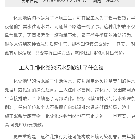
发布日期：2026-05-29 21:16:07
浏览：26475
化粪池清掏本是为了环境卫生，可有些工人为了省事省钱，半
夜偷偷把粪水往雨水井、河道甚至路边一倒了事。这种乱排放不仅
臭气熏天，更直接污染土壤和地下水，属于彻头彻尾的违法行为。
很多人遇到这种情况只知道生气，却不知道该怎么处理。其实， 对
此有明确法规，只要掌握正确方法，就能让乱排的人付出代价。
工人乱排化粪池污水到底违了什么法
化粪池里的污水属于生活污水，按照规定必须拉到专门的污水
处理厂或指定消纳点处置。工人往雨水管网、绿化带、农田或河道
里直接排放，至少触犯了两部法律。根据《城镇排水与污水处理条
例》，任何单位和个人不得擅自向城镇排水设施倾倒垃圾、渣土、
施工泥浆等废弃物，化粪池污物当然也在禁止之列。一旦查实，更
高 可处50万元罚款。
更严重的是，这种乱排行为还可能构成环境污染犯罪。去年浙