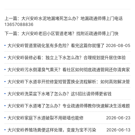
上一篇：
大兴安岭水泥地漏堵死怎么办？地漏疏通师傅上门电话
13657088836
下一篇：
大兴安岭老旧小区管道老堵？找附近疏通师傅上门快
大兴安岭管道里硫化氢有多危险？看完这篇你就懂了
2026-08-05
大兴安岭装修必看：独立上下水怎么改？合理规划提升居住体验
大兴安岭污水倒灌臭气熏天？看社区如何彻底疏通管网还你清爽家
2026-07-28
园
大兴安岭下水道非开挖修复短管置换全流程解析：如何高效解决管
道堵塞难题
大兴安岭洗菜盆下水堵了怎么办？这5招比请师傅更省钱
2026-07-24
大兴安岭下水道堵了怎么办？专业疏通师傅教你快速解决生活难题
2026-07-23
2026-07-17
大兴安岭家庭下水道破裂不用砸墙也能修
2026-06-23
2026-07-07
大兴安岭养殖场粪便这样处理，变废为宝不污染
2026-06-13