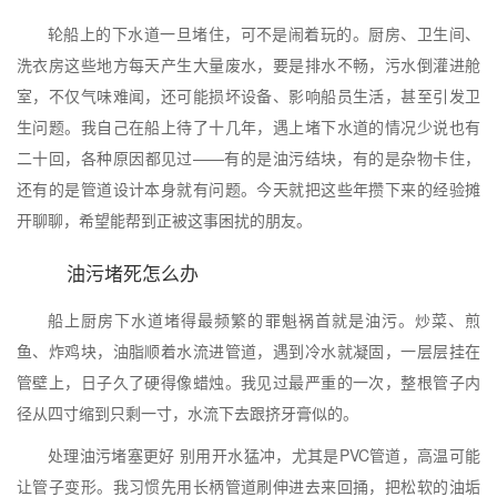
轮船上的下水道一旦堵住，可不是闹着玩的。厨房、卫生间、
洗衣房这些地方每天产生大量废水，要是排水不畅，污水倒灌进舱
室，不仅气味难闻，还可能损坏设备、影响船员生活，甚至引发卫
生问题。我自己在船上待了十几年，遇上堵下水道的情况少说也有
二十回，各种原因都见过——有的是油污结块，有的是杂物卡住，
还有的是管道设计本身就有问题。今天就把这些年攒下来的经验摊
开聊聊，希望能帮到正被这事困扰的朋友。
油污堵死怎么办
船上厨房下水道堵得最频繁的罪魁祸首就是油污。炒菜、煎
鱼、炸鸡块，油脂顺着水流进管道，遇到冷水就凝固，一层层挂在
管壁上，日子久了硬得像蜡烛。我见过最严重的一次，整根管子内
径从四寸缩到只剩一寸，水流下去跟挤牙膏似的。
处理油污堵塞更好 别用开水猛冲，尤其是PVC管道，高温可能
让管子变形。我习惯先用长柄管道刷伸进去来回捅，把松软的油垢