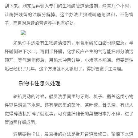
刮下来。刷完后再倒入专门的生物酶管道清洁剂，静置几个小时，
让酶把残留的油脂分解掉。这个办法比强碱疏通剂温和，不伤管
子，而且对后续的管道养护也有好处。
如果你手边没有生物酶清洁剂，用食用碱加白醋也能应急。半
杯碱倒进下水口，再倒半杯醋，化学反应产生的气泡能把部分油污
顶开。等气泡消停后，用热水冲两分钟，小堵基本能通。但要是油
垢已经积了几年，这个方法就不太够用了，得拆管道手工清理。
杂物卡住怎么处理
轮船晃动的时候，船员洗手间里的牙刷、梳子、瓶盖这类小物
件容易滑进下水道。还有厨房里的菜叶、茶叶渣、骨头渣，有些人
觉得碎渣机打碎了就没事，可有些纤维长的菜梗根本打不碎，进了
管道照样缠成团。
遇到硬物卡住，最直接的办法是拆开管道检修口。轮船下水道