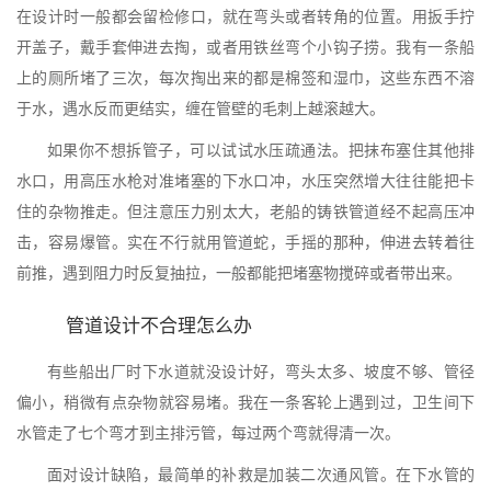
在设计时一般都会留检修口，就在弯头或者转角的位置。用扳手拧
开盖子，戴手套伸进去掏，或者用铁丝弯个小钩子捞。我有一条船
上的厕所堵了三次，每次掏出来的都是棉签和湿巾，这些东西不溶
于水，遇水反而更结实，缠在管壁的毛刺上越滚越大。
如果你不想拆管子，可以试试水压疏通法。把抹布塞住其他排
水口，用高压水枪对准堵塞的下水口冲，水压突然增大往往能把卡
住的杂物推走。但注意压力别太大，老船的铸铁管道经不起高压冲
击，容易爆管。实在不行就用管道蛇，手摇的那种，伸进去转着往
前推，遇到阻力时反复抽拉，一般都能把堵塞物搅碎或者带出来。
管道设计不合理怎么办
有些船出厂时下水道就没设计好，弯头太多、坡度不够、管径
偏小，稍微有点杂物就容易堵。我在一条客轮上遇到过，卫生间下
水管走了七个弯才到主排污管，每过两个弯就得清一次。
面对设计缺陷，最简单的补救是加装二次通风管。在下水管的