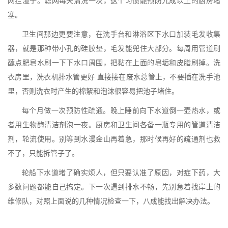
网拦渣子。滤网每天清洗一次，这个习惯能预防九成以上的厨房堵
塞。
卫生间那边更要注意，在洗手台和淋浴区下水口加装毛发收集
器，就是那种带小孔的硅胶垫，毛发能兜住大部分。每周用管道刷
蘸点肥皂水刷一下下水口周围，把黏在上面的皂垢和皮脂刷掉。洗
衣房里，洗衣机排水管更好 直接接在废水总管上，不要插在洗手池
里，否则洗衣时产生的棉絮和泡沫很容易把池子堵住。
每个月做一次预防性疏通。晚上睡前向下水道倒一壶热水，或
者用生物酶清洁剂泡一夜。厨房和卫生间各备一瓶专用的管道清洁
剂，轮流使用。别等到水漫金山再着急，那时候再好的疏通剂也救
不了，只能拆管子了。
轮船下水道堵了确实烦人，但只要认准了原因，对症下药，大
多数问题都能自己搞定。下一次遇到排水不畅，先别急着找岸上的
维修队，对照上面说的几种情况检查一下，八成能找出解决办法。