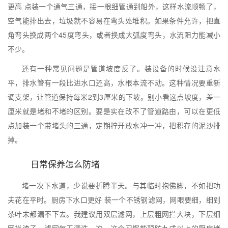
更高 点装一个通气三通，接一根细管通到船外，这样水流顺畅了，
空气能排出去，垃圾就不容易在弯头处堆积。如果条件允许，把直
角弯头换成两个45度弯头，或者换成大弧度弯头，水流阻力能减小
不少。
还有一种常见问题是管道坡度反了。装设备的时候没注意水
平，排水管有一段比进水口还高，水根本流不动。这种情况要重新
调支架，让管道保持每米2到3厘米的下坡。别小看这点坡度，差一
厘米就是堵和不堵的区别。要是实在改不了管道路由，可以在更低
点加装一个带堵头的三通，定期拧开放水冲一冲，把积存的泥沙排
掉。
日常保养怎么防堵
堵一次下水道，少说要折腾半天。与其临时抱佛脚，不如把功
夫花在平时。厨房下水口更好 装一个不锈钢滤网，网眼要细，细到
茶叶末都漏不下去。我建议用双层滤网，上层粗网拦大块，下层细