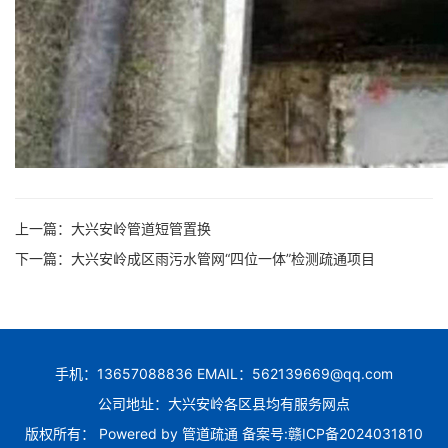
上一篇：
大兴安岭管道短管置换
下一篇：
大兴安岭成区雨污水管网“四位一体”检测疏通项目
手机：13657088836 EMAIL：562139669@qq.com
公司地址：大兴安岭各区县均有服务网点
版权所有： Powered by
管道疏通
备案号:
赣ICP备2024031810