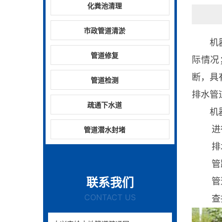
化粪池清理
市政管道清淤
机
管道修复
际情况
断，具
管道检测
排水管
疏通下水道
机
进行
管道潜水封堵
排水系
管路淤
联系我们
管道的
CONTACT US
查找因