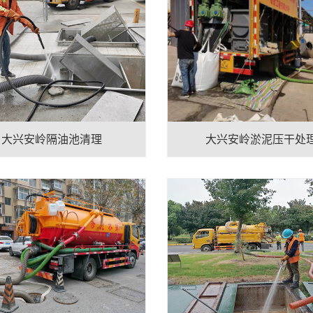
大兴安岭隔油池清理
大兴安岭淤泥压干处