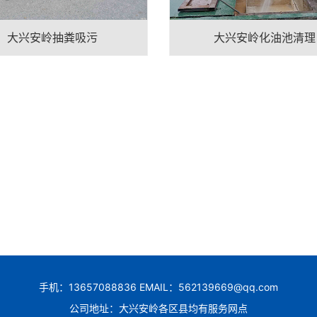
大兴安岭抽粪吸污
大兴安岭化油池清理
手机：13657088836 EMAIL：562139669@qq.com
公司地址：大兴安岭各区县均有服务网点