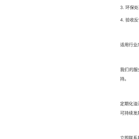
3. 环
4. 验
适用行
我们的服
持。
定期化油
可持续
立即联