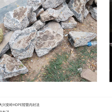
大兴安岭HDPE短管内衬法