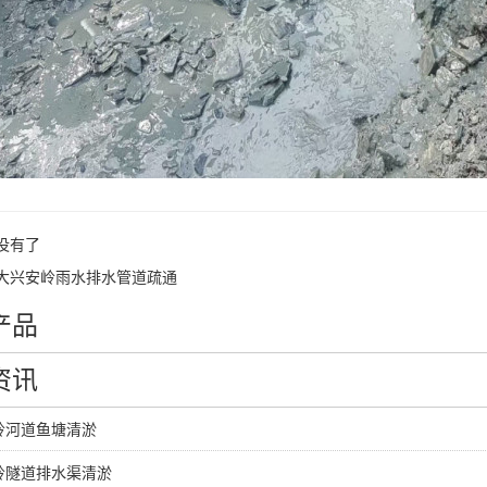
没有了
大兴安岭雨水排水管道疏通
产品
资讯
岭河道鱼塘清淤
岭隧道排水渠清淤